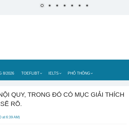
 8/2026
TOEFLIBT
IELTS
PHỔ THÔNG
ỘI QUY, TRONG ĐÓ CÓ MỤC GIẢI THÍCH
SẼ RÕ.
0 at 6:39 AM
)