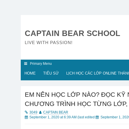
CAPTAIN BEAR SCHOOL
LIVE WITH PASSION!
Primary Menu
HOME
TIỂU SỬ
LỊCH HỌC CÁC LỚP ONLINE THÁNG
EM NÊN HỌC LỚP NÀO? ĐỌC KỸ N
CHƯƠNG TRÌNH HỌC TỪNG LỚP, 
3049
CAPTAIN BEAR
September 1, 2020 at 6:39 AM
(last edited
September 1, 202